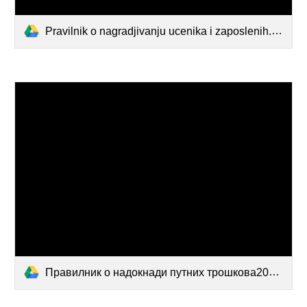
Pravilnik o nagradjivanju ucenika i zaposlenih.docx
Правилник о надокнади путних трошкова2022.docx