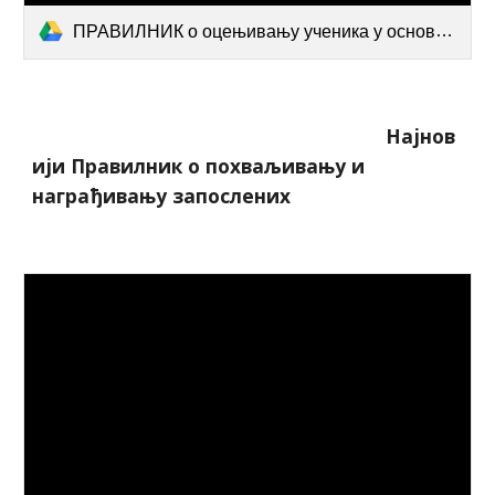
ПРАВИЛНИК о оцењивању ученика у основном образовању и васпитању.pdf
Најнов
ији Правилник о похваљивању и
награђивању запослених