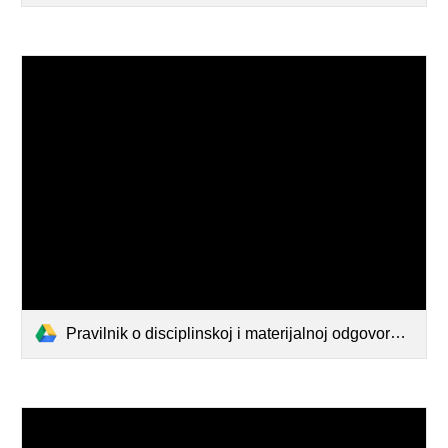
Pravilnik o disciplinskoj i materijalnoj odgovornosti zaposlenih.doc