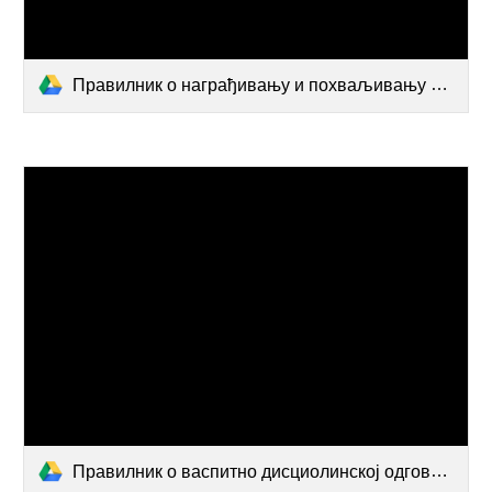
Правилник о награђивању и похваљивању запослених.docx
Правилник о васпитно дисциолинској одговорности ученика.doc