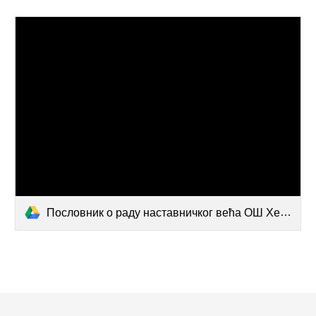
Пословник о раду наставничког већа ОШ Херој Иван Мукер.pdf