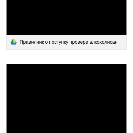
Правилник о поступку провере алкохолисаности и др. средстава.docx