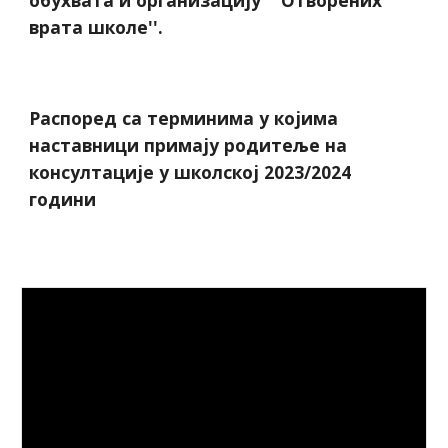
обухвата и организацију ''Отворених
врата школе''.
Распоред са терминима у којима
наставници примају родитеље на
консултације у школској 202
3
/202
4
години