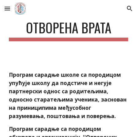
Skip to main content
Skip to navigation
ОТВОРЕНА ВРАТА
Програм сарадње школе са породицом
упућује школу да подстиче и негује
партнерски однос са родитељима,
односно старатељима ученика, заснован
на приниципима међусобног
разумевања, поштовања и поверења.
Програм сарадње са породицом