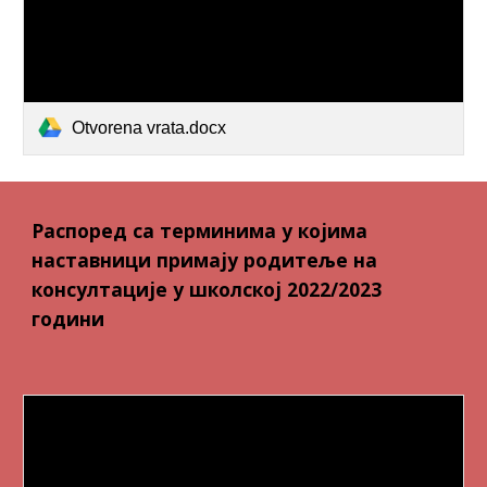
Otvorena vrata.docx
Распоред са терминима у којима
наставници примају родитеље на
консултације у школској 2022/2023
години