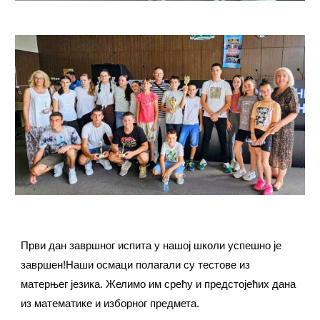
Први дан завршног испита у нашој школи успешно је
завршен!Наши осмаци полагали су тестове из
матерњег језика. Желимо им срећу и предстојећих дана
из математике и изборног предмета.