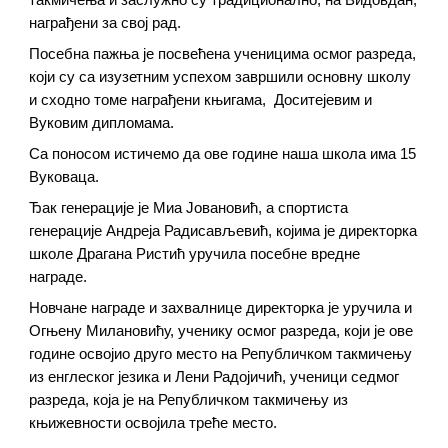
награђени за свој рад.
Посебна пажња је посвећена ученицима осмог разреда,
који су са изузетним успехом завршили основну школу
и сходно томе награђени књигама, Доситејевим и
Вуковим дипломама.
Са поносом истичемо да ове године наша школа има 15
Вуковаца.
Ђак генерације је Миа Јовановић, а спортиста
генерације Андреја Радисављевић, којима је директорка
школе Драгана Ристић уручила посебне вредне
награде.
Новчане награде и захвалнице директорка је уручила и
Огњену Милановићу, ученику осмог разреда, који је ове
године освојио друго место на Републичком такмичењу
из енглеског језика и Лени Радојичић, ученици седмог
разреда, која је на Републичком такмичењу из
књижевности освојила треће место.