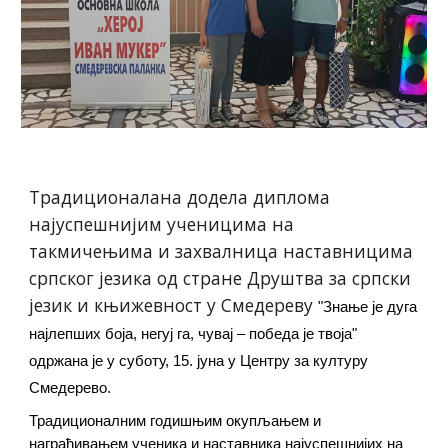
Традиционалана додела диплома
најуспешнијим ученицима на
такмичењима и захвалница наставницима
српског језика од стране Друштва за српски
језик и књижевност у Смедереву
"Знање је дуга
најлепших боја, негуј га, чувај – победа је твоја"
одржана је у суботу, 15. јуна у Центру за културу
Смедерево.
Традиционалним годишњим окупљањем и
награђивањем ученика и наставника најуспешнијих на