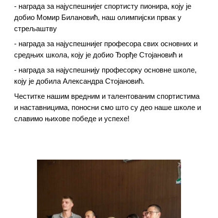
- награда за најуспешнијег спортисту пионира, коју је
добио Момир Билановић, наш олимпијски првак у
стрељаштву
- награда за најуспешнијег професора свих основних и
средњих школа, коју је добио Ђорђе Стојановић и
- награда за најуспешнију професорку основне школе,
коју је добила Александра Стојановић.
Честитке нашим вредним и талентованим спортистима
и наставницима, поносни смо што су део наше школе и
славимо њихове победе и успехе!