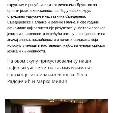
окружним и републичким такмичењима Друштво за
српски језик и књижевност за Подунавски округ,
струковно удружење наставника Смедерева,
Смедеревске Паланке и Велике Плане, и ове године
афирмише најквалитетније резултате у настави српског
језика и књижевности скрећући пажњу шире јавности на
значај знања, посвећености и великог залагања које
исказују ученици и наставници, најбољи чувари српског
језика и књижевности.
На овом скупу п
рисуствовали су наши
најбољи ученици на такмичењима из
српског језика и књижевности: Лена
Радојичић и Марко Милић!