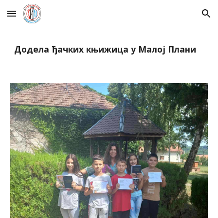
Skip to main content
Skip to navigation
Додела ђачких књижица у Малој Плани