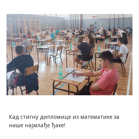
Кад стигну дипломице из математике за
наше најмлађе ђаке!