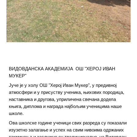
ВИДОВДАНСКА АКАДЕМИЈА ОШ "ХЕРОЈ ИВАН
МУКЕР"
Јуче је у холу ОШ "Херој Иван Мукер", у предивној
атмосфери и у присуству ученика, њихових породица,
наставника и другова, уприличена свечана додела
књига, диплома и награда најбољим ученицима наше
школе.
Ова школске године ученици свих разреда су показали
изузетно залагање и успех на свим нивоима одржаних
такмичења и заслужно су традиционално, на Видовдан,