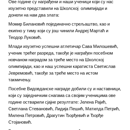
Ове године су награђени и наши ученици који су нас
изузетно представили на Школској олимпијади и
донели на нам два злата:
Момир Билановић појединачно стрељаштво, као и
екипно у тиму који су још чинили Андреј Мартаћ и
Теодор Луковић.
Млади изузетно успешни атлетичар Сава Милошевић,
ученик трећег разреда, такође је награђен посебном
новчаном наградом за треће место на Школској
олимпијади, као и наш успешни каратиста Светислав
Јевремовић, такође за треће место на истом
такмичењу.
Посебне Видовданске награде добили су и наставници,
који су заједничким снагама са својим ученицима ове
године остварили сјајне резултате: Јелена Рајић,
Светлана Стевановић, Лидија Пешић, Матилда Петрић,
Милена Петровић, Драгутин Ђорђевић и Ђорђе
Стојановић.