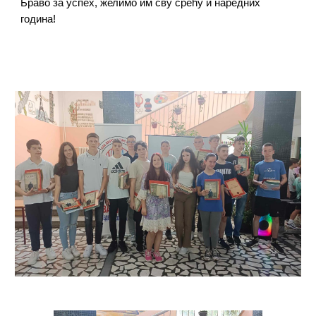
Браво за успех, желимо им сву срећу и наредних
година!