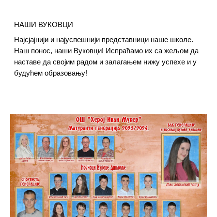
НАШИ ВУКОВЦИ
Најсјајнији и најуспешнији представници наше школе.
Наш понос, наши Вуковци! Испраћамо их са жељом да
наставе да својим радом и залагањем нижу успехе и у
будућем образовању!