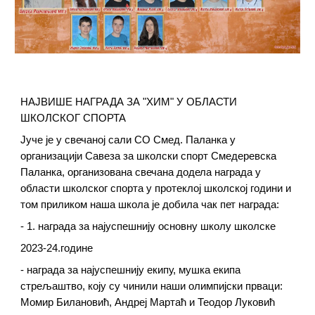
НАЈВИШЕ НАГРАДА ЗА "ХИМ" У ОБЛАСТИ
ШКОЛСКОГ СПОРТА
Јуче је у свечаној сали СО Смед. Паланка у
организацији Савеза за школски спорт Смедеревска
Паланка, организована свечана додела награда у
области школског спорта у протеклој школској години и
том приликом наша школа је добила чак пет награда:
- 1. награда за најуспешнију основну школу школске
2023-24.године
- награда за најуспешнију екипу, мушка екипа
стрељаштво, коју су чинили наши олимпијски прваци:
Момир Билановић, Андреј Мартаћ и Теодор Луковић